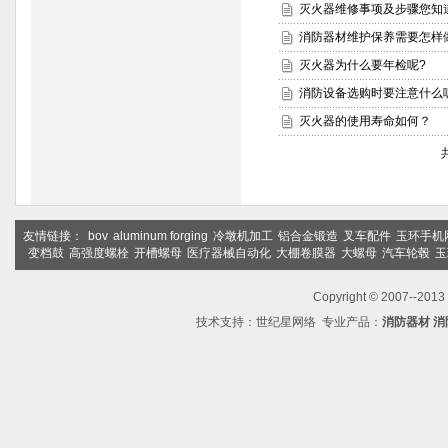
灭火器维修事项及步骤您知
消防器材维护保养需要怎样
灭火器为什么要年检呢?
消防设备选购时要注意什么
灭火器的使用寿命如何？
友情链接：
bov
aluminum forging
冷墩机加工
铝合金锻造
叉车配件
玉环手机
变档鼓
高强度螺栓
开槽螺母
医疗器械自动化
大棚卷膜器
大螺母
汽车轮毂
玉
Copyright © 2007--2
技术支持：
世纪星网络
专业产品：
消防器材
消