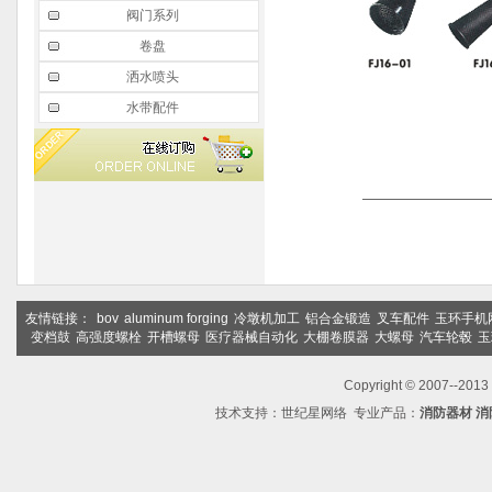
阀门系列
卷盘
洒水喷头
水带配件
友情链接：
bov
aluminum forging
冷墩机加工
铝合金锻造
叉车配件
玉环手机
变档鼓
高强度螺栓
开槽螺母
医疗器械自动化
大棚卷膜器
大螺母
汽车轮毂
玉
Copyright © 2007--2
技术支持：
世纪星网络
专业产品：
消防器材
消