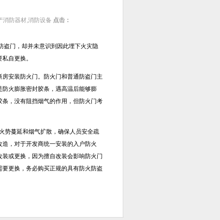
产消防器材,消防设备
点击：
防盗门，却并未意识到因此埋下火灾隐
要私自更换。
新房安装防火门。防火门和普通防盗门主
是防火膨胀密封胶条，遇高温后能够膨
胶条，没有阻挡烟气的作用，但防火门考
。
止火势蔓延和烟气扩散，确保人员安全疏
改造，对于开发商统一安装的入户防火
改装或更换，因为擅自改装会影响防火门
需要更换，务必购买正规的具有防火防盗