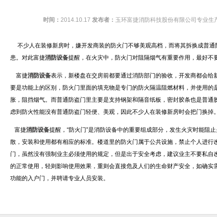
时间：
2014.10.17
发布者：
玉环富捷消防科技股份有限公司专业生
不少人在装修新房时，嫌开发商装的防火门不够美观高档，而将其拆换成普通
患。对此富捷
消防设备
提醒，在火灾中，防火门对阻隔烟气有重要作用，最好不
富捷
消防设备
表示，新楼盘在交房前都要通过消防部门的验收，开发商都会给
要是功能上的区别，防火门里面的填充物是专门的防火隔温阻燃材料，并使用的
胀，阻挡烟气。而普通防盗门里主要是支持钢架和隔音纸板，密封胶条也是普通
虑到防火性能没有普通防盗门轻便、美观，因此不少人在装修新房时会把门换掉
富捷
消防设备
提醒，“防火门”是消防设备中的重要组成部分，发生火灾时能阻
散，安装和使用都有相应的标准。楼道里的防火门属于公共设施，禁止个人进行
门，虽然没有强制业主必须使用的规定，但是出于安全考虑，建议业主不要私自
的正常使用，轻则影响使用效果，重则会直接危及人们的生命财产安全，如确实
功能的入户门，并聘请专业人员安装。