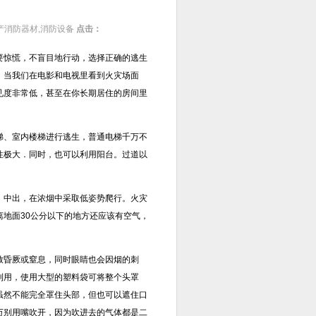
产消防器材,消防设备
点击：
要惊慌，不盲目地行动，选择正确的逃生
．当我们在电影和电视里看到火灾场面
见度非常低，甚至在你长期居住的房间里
梯、室内楼梯进行逃生，普通电梯千万不
性极大．同时，也可以利用阳台。过道以
：中出，在浓烟中采取低姿势爬行。火灾
地面30公分以下的地方还应该有空气，
致昏厥或窒息，同时眼睛也会因烟的刺
利用，使用大型的塑料袋可将整个头罩
虽然不能完全罩住头部，但也可以遮住口
万别用嘴吹开，因为吹进去的气体都是二