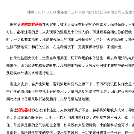
时间：
2014.08.08
发布者：
玉环富捷消防科技股份有限公司专业生
据富捷
消防器材获悉
在火灾中，被困人员应有良好的心理素质，保持镇静，不
方法。必须注意的是，火灾现场的温度是十分惊人的，而且烟雾会挡住你的视线
时，一切都非常清晰，那是在火场上的浓烟以外拍摄的．当处于火灾现场时，能
也搞不清楚窗户和门的位置，在这种情况下，更需要保持镇静，不能惊慌。
如果您被困火灾中，您应当利用周围一切可利用的条件逃生，可以利用消防电
能乘坐，因为普通电梯极易断电，没有防烟功效，火灾发生时被卡在空中的可能
及建筑物外墙的水管进行逃生。
发生火灾后，会产生浓烟，遇到浓烟时要马上停下来，千万不要试图从烟火里
中产生的浓烟由于热空气上升的作用，大量的浓烟将漂浮在上层，因此在火灾中离
因此浓烟中尽量采取低姿势爬行，头部尽量贴近地面。
富捷
消防器材
称在浓烟中逃生，人体如果防护不当，容易将浓烟吸入人体，导
激，导致刺痛而睁不开。此时，可以利用透明塑料袋，透明塑料袋不分大小都可
住，并提供足量的空气供逃生之用，如果没有大型塑料袋，小的塑料袋也可以，
鼻部分，供给逃生需要的空气．使用塑料袋时，一定要充分将其完全张开，但千