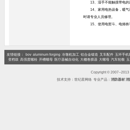
13、湿手不能触摸带电的家
14、家用电热设备，暖气设
时请专业人员修理。
15、使用电熨斗、电烙铁等
友情链接：
bov
aluminum forging
冷墩机加工
铝合金锻造
叉车配件
玉环手机
变档鼓
高强度螺栓
开槽螺母
医疗器械自动化
大棚卷膜器
大螺母
汽车轮毂
玉
Copyright © 2007--2
技术支持：
世纪星网络
专业产品：
消防器材
消