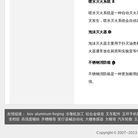
喷水灭火系统 🚿
喷水灭火系统是一种自动灭火
灾发生，喷水灭火系统会自动
泡沫灭火器 🛟
泡沫灭火器主要用于扑灭油类
火器通常放在厨房和实验室等
不锈钢消防箱 🏠
不锈钢消防箱是一种更加耐用
强。
友情链接：
bov
aluminum forging
冷墩机加工
铝合金锻造
叉车配件
玉环手机
变档鼓
高强度螺栓
开槽螺母
医疗器械自动化
大棚卷膜器
大螺母
汽车轮毂
玉
Copyright © 2007--2