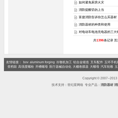
如何避免厨房火灾
消防提醒切勿上当
富捷消防告诉你怎么买器材
消防器材的种类和使用
对电动车电池充电器的三大
共
1396
条记录 页
友情链接：
bov
aluminum forging
冷墩机加工
铝合金锻造
叉车配件
玉环手机
变档鼓
高强度螺栓
开槽螺母
医疗器械自动化
大棚卷膜器
大螺母
汽车轮毂
玉
Copyright © 2007--2
技术支持：
世纪星网络
专业产品：
消防器材
消