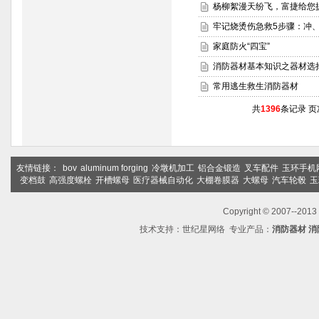
杨柳絮漫天纷飞，富捷给您
牢记烧烫伤急救5步骤：冲
家庭防火“四宝”
消防器材基本知识之器材选
常用逃生救生消防器材
共
1396
条记录 页
友情链接：
bov
aluminum forging
冷墩机加工
铝合金锻造
叉车配件
玉环手机
变档鼓
高强度螺栓
开槽螺母
医疗器械自动化
大棚卷膜器
大螺母
汽车轮毂
玉
Copyright © 2007--2
技术支持：
世纪星网络
专业产品：
消防器材
消