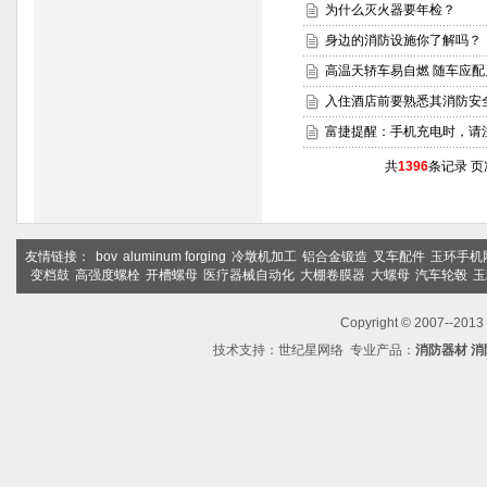
为什么灭火器要年检？
身边的消防设施你了解吗？
高温天轿车易自燃 随车应配
入住酒店前要熟悉其消防安
富捷提醒：手机充电时，请
共
1396
条记录 页
友情链接：
bov
aluminum forging
冷墩机加工
铝合金锻造
叉车配件
玉环手机
变档鼓
高强度螺栓
开槽螺母
医疗器械自动化
大棚卷膜器
大螺母
汽车轮毂
玉
Copyright © 2007--2
技术支持：
世纪星网络
专业产品：
消防器材
消